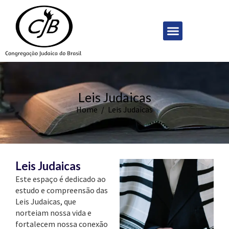
Ir
para
Menu
o
conteúdo
Leis Judaicas
Home
/
Leis Judaicas
Leis Judaicas
Este espaço é dedicado ao
estudo e compreensão das
Leis Judaicas, que
norteiam nossa vida e
fortalecem nossa conexão