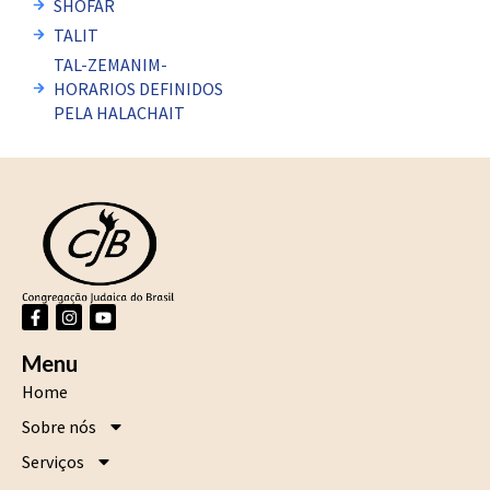
SHOFAR
TALIT
TAL-ZEMANIM-
HORARIOS DEFINIDOS
PELA HALACHAIT
F
I
Y
a
n
o
c
s
u
Menu
e
t
t
b
a
u
Home
o
g
b
o
r
e
Sobre nós
k
a
-
m
f
Serviços